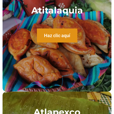
Atitalaquia​
Haz clic aquí
Atlapexco