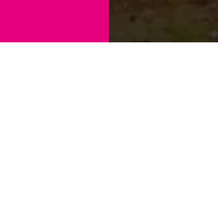
Zempoala ha sido cuna de importantes hechos
históricos, muestra de ello está en el Códice Xólotl (1224
d. c.), que nos habla de los asentamientos prehispánicos
de las
culturas toltecas, otomíes y chichimecas, las cuales
utilizaban los derivados del maguey como elementos
para integrar su alimentación, así como el nopal fruta y el
nopal
verdura, insectos y moluscos del campo como los
chinicuiles, gusanos de maguey, escamoles, caracoles,
animales de campo como el tlacuache, zorra, zorrillo,