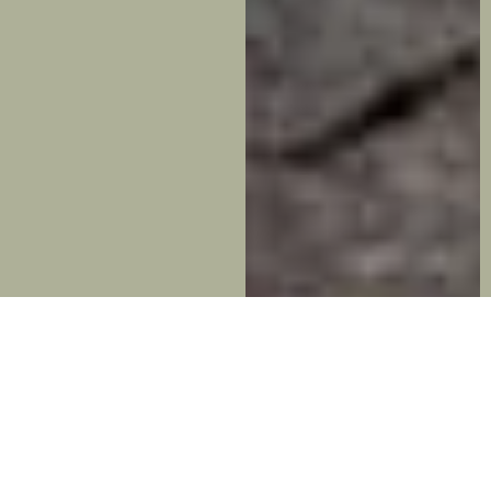
Entre Sabores y Tradiciones
Obtuvo el nombramiento por sus enchiladas aguadas.
La distinción otorgada es para reconocer la