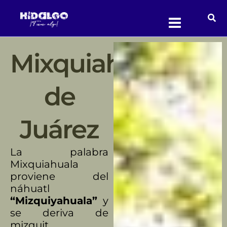
Ir
al
contenido
Mixquiahuala
de
Juárez
La palabra
Mixquiahuala
proviene del
náhuatl
“Mizquiyahuala”
y
se deriva de
mizquit,