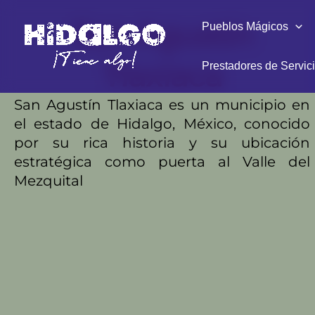
Ir
San Agustín
Pueblos Mágicos
al
contenido
Tlaxiaca
Prestadores de Servic
San Agustín Tlaxiaca es un municipio en
el estado de Hidalgo, México, conocido
por su rica historia y su ubicación
estratégica como puerta al Valle del
Mezquital