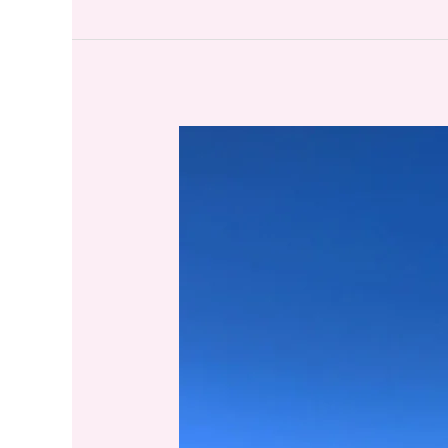
Hacienda
San
Antonio
Tochatlaco