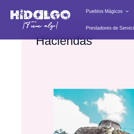
Ir
Pueblos Mágicos
al
contenido
Prestadores de Servic
Haciendas
Hacienda
San
Cayetano